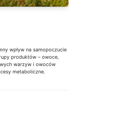
romny wpływ na samopoczucie
rupy produktów – owoce,
rowych warzyw i owoców
ocesy metaboliczne.