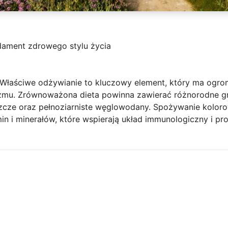
dament zdrowego stylu życia
y. Właściwe odżywianie to kluczowy element, który ma og
izmu. Zrównoważona dieta powinna zawierać różnorodne g
szcze oraz pełnoziarniste węglowodany. Spożywanie kolo
n i minerałów, które wspierają układ immunologiczny i pr