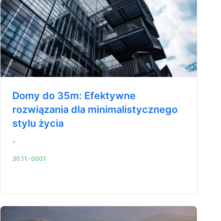
Domy do 35m: Efektywne
rozwiązania dla minimalistycznego
stylu życia
-
30.11.-0001