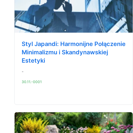
Styl Japandi: Harmonijne Połączenie
Minimalizmu i Skandynawskiej
Estetyki
-
30.11.-0001