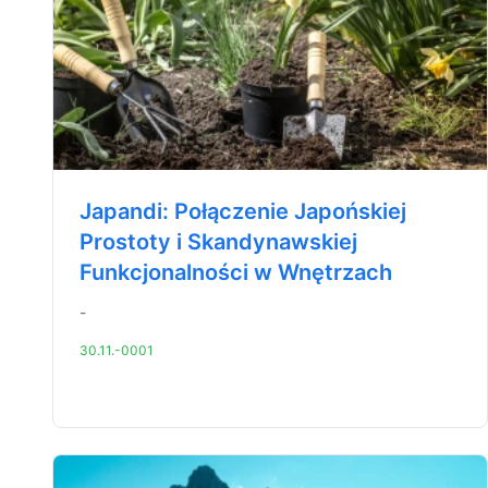
Japandi: Połączenie Japońskiej
Prostoty i Skandynawskiej
Funkcjonalności w Wnętrzach
-
30.11.-0001