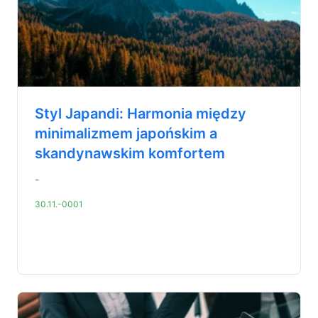
Styl Japandi: Harmonia między
minimalizmem japońskim a
skandynawskim komfortem
-
30.11.-0001