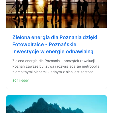
Zielona energia dla Poznania dzięki
Fotowoltaice - Poznańskie
inwestycje w energię odnawialną
Zielona energia dla Poznania – początek rewolucji
Poznań zawsze był żywą i rozwijającą się metropolią
z ambitnymi planami. Jednym z nich jest zastoso...
30.11.-0001