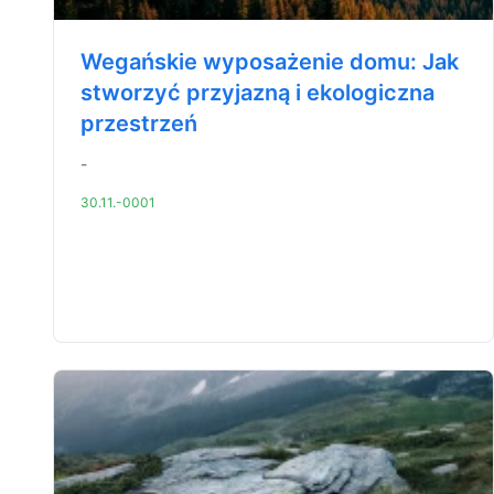
Wegańskie wyposażenie domu: Jak
stworzyć przyjazną i ekologiczna
przestrzeń
-
30.11.-0001