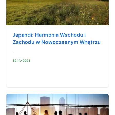
Japandi: Harmonia Wschodu i
Zachodu w Nowoczesnym Wnętrzu
-
30.11.-0001