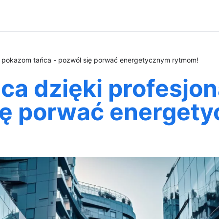
ym pokazom tańca - pozwól się porwać energetycznym rytmom!
ńca dzięki profesj
się porwać energet