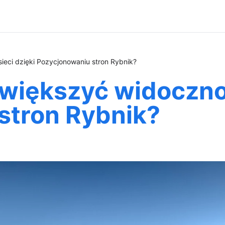
ieci dzięki Pozycjonowaniu stron Rybnik?
większyć widocznoś
stron Rybnik?