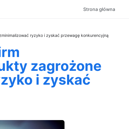
Strona główna
zminimalizować ryzyko i zyskać przewagę konkurencyjną
irm
ukty zagrożone
zyko i zyskać