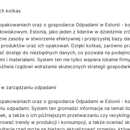
ch kotkas
 opakowaniach oraz o gospodarce Odpadami w Estonii - k
dowiskowym. Estonia, jako jeden z liderów w dziedzinie
ne zasoby w stworzenie efektywnej i przejrzystej bazy da
 produktów oraz ich opakowań. Dzięki kotkas, zarówno przed
kać dostęp do niezbędnych danych, co pozwala na podejm
i i materiałami. System ten nie tylko wspiera lokalne fir
żliwia rządowi wdrażanie skutecznych strategii gospodarki
 w zarządzaniu odpadami
 opakowaniach oraz o gospodarce Odpadami w Estonii - k
iu odpadami. System ten gromadzi informacje na temat ilo
k, a także o ich późniejszym przetwarzaniu czy recykling
ować trendy w produkcji i konsumpcji, a także oceniać sk
ltacie rząd może na bieżąco aktualizować przepisy, które