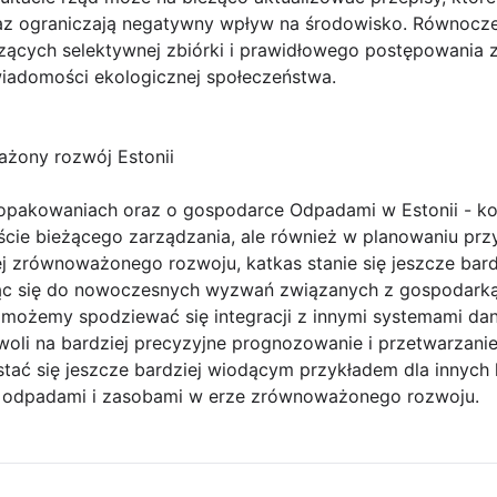
z ograniczają negatywny wpływ na środowisko. Równocze
ących selektywnej zbiórki i prawidłowego postępowania 
wiadomości ekologicznej społeczeństwa.
ażony rozwój Estonii
 opakowaniach oraz o gospodarce Odpadami w Estonii - k
ście bieżącego zarządzania, ale również w planowaniu przys
iej zrównoważonego rozwoju, katkas stanie się jeszcze ba
ąc się do nowoczesnych wyzwań związanych z gospodarką c
i możemy spodziewać się integracji z innymi systemami d
zwoli na bardziej precyzyjne prognozowanie i przetwarzanie
ać się jeszcze bardziej wiodącym przykładem dla innych k
 odpadami i zasobami w erze zrównoważonego rozwoju.