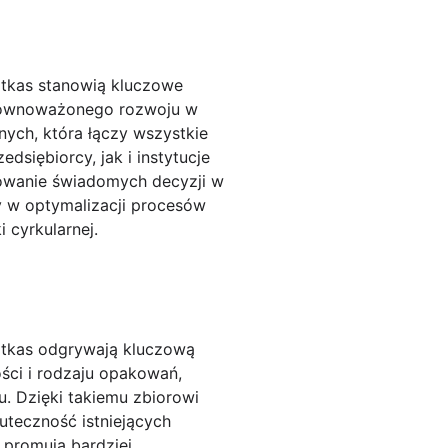
otkas stanowią kluczowe
 zrównoważonego rozwoju w
nych, która łączy wszystkie
siębiorcy, jak i instytucje
owanie świadomych decyzji w
my w optymalizacji procesów
 cyrkularnej.
otkas odgrywają kluczową
ści i rodzaju opakowań,
u. Dzięki takiemu zbiorowi
uteczność istniejących
 promują bardziej