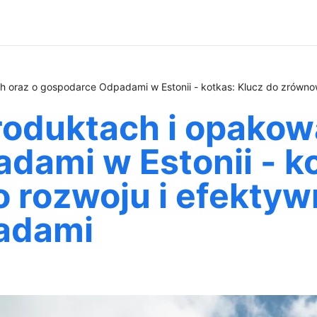
h oraz o gospodarce Odpadami w Estonii - kotkas: Klucz do zrówn
roduktach i opakow
ami w Estonii - ko
rozwoju i efekty
adami